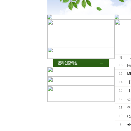
N
[
16
M
15
【
14
【
13
건
12
연
11
(
10
●
9