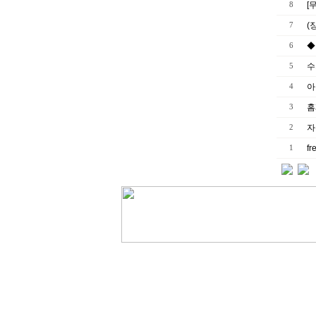
[
8
(
7
◆
6
수
5
아
4
홈
3
자
2
f
1